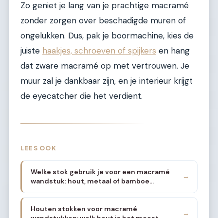
Zo geniet je lang van je prachtige macramé
zonder zorgen over beschadigde muren of
ongelukken. Dus, pak je boormachine, kies de
juiste
haakjes, schroeven of spijkers
en hang
dat zware macramé op met vertrouwen. Je
muur zal je dankbaar zijn, en je interieur krijgt
de eyecatcher die het verdient.
LEES OOK
Welke stok gebruik je voor een macramé
→
wandstuk: hout, metaal of bamboe
vergeleken
Houten stokken voor macramé
→
wandstukken: welk hout is het meest