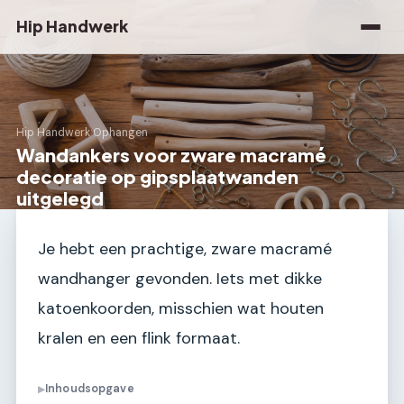
Hip Handwerk
Hip Handwerk
›
Ophangen
Wandankers voor zware macramé
decoratie op gipsplaatwanden
uitgelegd
Je hebt een prachtige, zware macramé
wandhanger gevonden. Iets met dikke
katoenkoorden, misschien wat houten
kralen en een flink formaat.
Inhoudsopgave
▶