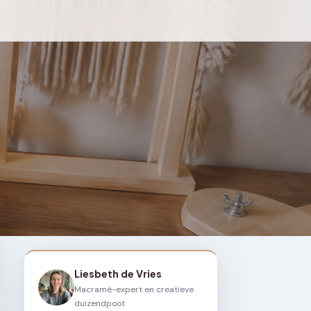
Liesbeth de Vries
Macramé-expert en creatieve
duizendpoot