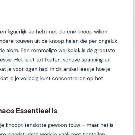
 en figuurlijk. Je hebt net die ene knoop willen
ndere touwen uit de knoop halen die per ongeluk
atie alom. Een rommelige werkplek is de grootste
sie. Het leidt tot fouten, scheve spanning en
at je voor ogen had. In dit artikel lees je hoe je
dat je je volledig kunt concentreren op het
aos Essentieel is
 je knoopt tenslotte gewoon touw – maar het is
tere wandstukken werk je vaak met tientallen