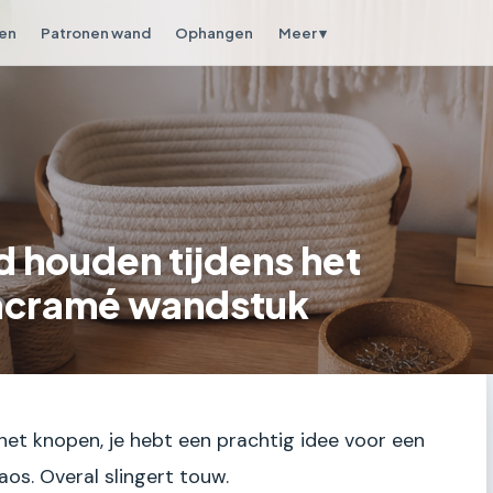
en
Patronen wand
Ophangen
Meer ▾
 houden tijdens het
acramé wandstuk
 het knopen, je hebt een prachtig idee voor een
s. Overal slingert touw.