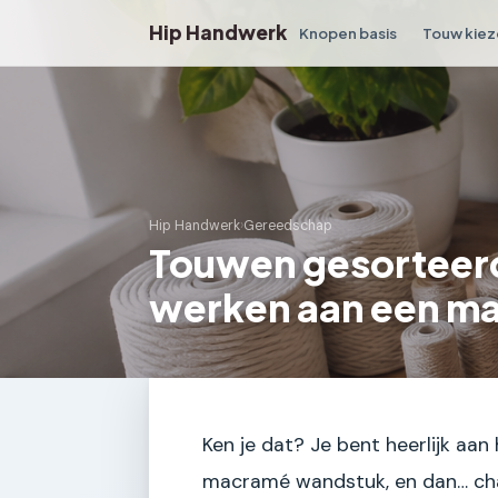
Hip Handwerk
Knopen basis
Touw kiez
Hip Handwerk
›
Gereedschap
Touwen gesorteerd
werken aan een m
Ken je dat? Je bent heerlijk aan
macramé wandstuk, en dan… chao