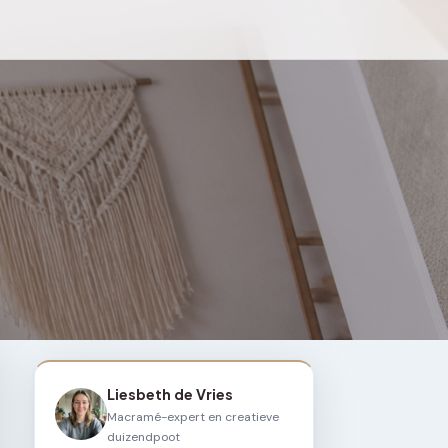
Liesbeth de Vries
Macramé-expert en creatieve
duizendpoot