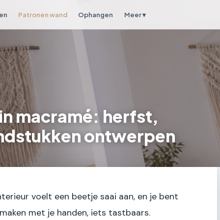
en
Patronen wand
Ophangen
Meer ▾
in macramé: herfst,
andstukken ontwerpen
nterieur voelt een beetje saai aan, en je bent
s maken met je handen, iets tastbaars.