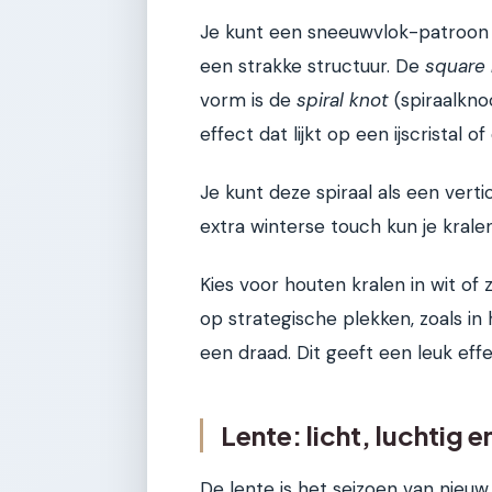
Je kunt een sneeuwvlok-patroon
een strakke structuur. De
square
vorm is de
spiral knot
(spiraalkno
effect dat lijkt op een ijscristal 
Je kunt deze spiraal als een verti
extra winterse touch kun je kral
Kies voor houten kralen in wit of z
op strategische plekken, zoals i
een draad. Dit geeft een leuk effec
Lente: licht, luchtig en
De lente is het seizoen van nieu