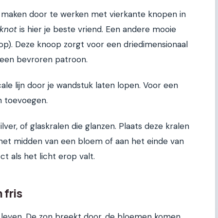
 maken door te werken met vierkante knopen in
 knot
is hier je beste vriend. Een andere mooie
op). Deze knoop zorgt voor een driedimensionaal
of een bevroren patroon.
cale lijn door je wandstuk laten lopen. Voor een
en toevoegen.
ilver, of glaskralen die glanzen. Plaats deze kralen
n het midden van een bloem of aan het einde van
t als het licht erop valt.
 fris
w leven. De zon breekt door, de bloemen komen