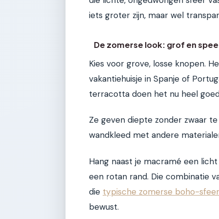
die lichte, ongedwongen sfeer 
iets groter zijn, maar wel transp
De zomerse look: grof en spee
Kies voor grove, losse knopen. He
vakantiehuisje in Spanje of Portu
terracotta doen het nu heel goed
Ze geven diepte zonder zwaar te v
wandkleed met andere materiale
Hang naast je macramé een lich
een rotan rand. Die combinatie v
die
typische zomerse boho-sfeer
bewust.