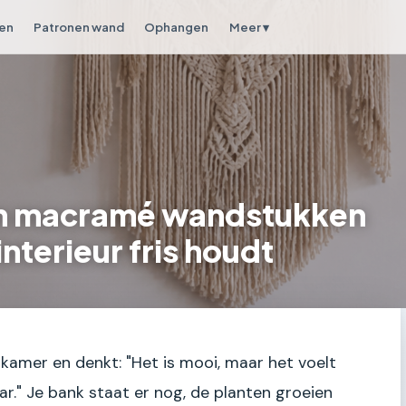
en
Patronen wand
Ophangen
Meer ▾
n macramé wandstukken
interieur fris houdt
nkamer en denkt: "Het is mooi, maar het voelt
aar." Je bank staat er nog, de planten groeien