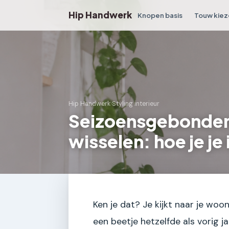
Hip Handwerk
Knopen basis
Touw kiez
Hip Handwerk
›
Styling interieur
Seizoensgebonde
wisselen: hoe je je 
Ken je dat? Je kijkt naar je woo
een beetje hetzelfde als vorig j