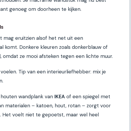
vasthouden. Je macramé wandstuk mag nu best
arant genoeg om doorheen te kijken.
ls
t mag eruitzien alsof het net uit een
gal komt. Donkere kleuren zoals donkerblauw of
, omdat ze mooi afsteken tegen een lichte muur.
oelen. Tip van een interieurliefhebber: mix je
n.
t houten wandplank van
IKEA
of een spiegel met
an materialen – katoen, hout, rotan – zorgt voor
. Het voelt niet te gepoetst, maar wel heel