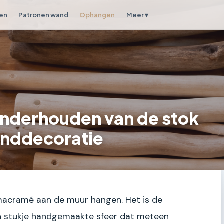
en
Patronen wand
Ophangen
Meer ▾
nderhouden van de stok
anddecoratie
 macramé aan de muur hangen. Het is de
een stukje handgemaakte sfeer dat meteen