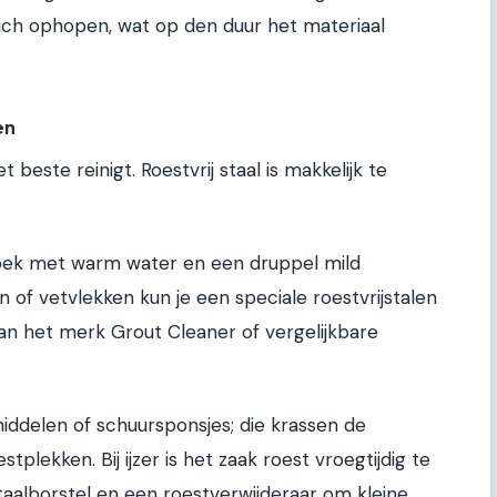
ich ophopen, wat op den duur het materiaal
en
t beste reinigt. Roestvrij staal is makkelijk te
oek met warm water en een druppel mild
 of vetvlekken kun je een speciale roestvrijstalen
van het merk Grout Cleaner of vergelijkbare
delen of schuursponsjes; die krassen de
lekken. Bij ijzer is het zaak roest vroegtijdig te
aalborstel en een roestverwijderaar om kleine