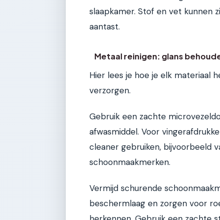
slaapkamer. Stof en vet kunnen z
aantast.
Metaal reinigen: glans behoud
Hier lees je hoe je elk materiaal he
verzorgen.
Gebruik een zachte microvezeld
afwasmiddel. Voor vingerafdrukken
cleaner gebruiken, bijvoorbeeld 
schoonmaakmerken.
Vermijd schurende schoonmaakmid
beschermlaag en zorgen voor roestp
herkennen. Gebruik een zachte st