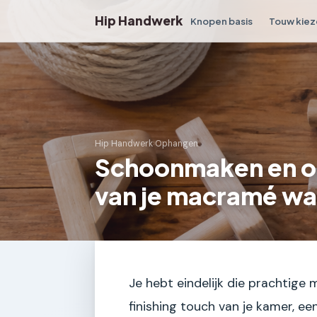
Hip Handwerk
Knopen basis
Touw kiez
Hip Handwerk
›
Ophangen
Schoonmaken en o
van je macramé w
Je hebt eindelijk die prachtige
finishing touch van je kamer, 