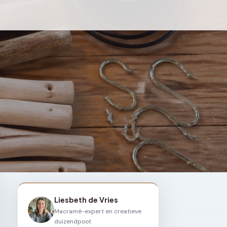
Liesbeth de Vries
Macramé-expert en creatieve
duizendpoot