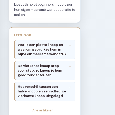
Liesbeth helpt beginners met plezier
hun eigen macramé wanddecoratie te
maken.
LEES OOK:
Wat is een platte knoop en
waarom gebruik je hem in
bijna elk macramé wandstuk
De vierkante knoop stap
voor stap: zo knoop je hem
goed zonder fouten
Het verschil tussen een
halve knoop en een volledige
vierkante knoop uitgelegd
Alle artikelen