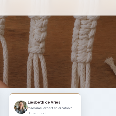
Liesbeth de Vries
Macramé-expert en creatieve
duizendpoot