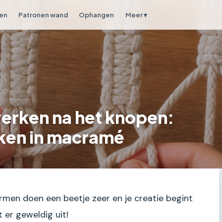
en
Patronen wand
Ophangen
Meer ▾
werken na het knopen:
ken in macramé
rmen doen een beetje zeer en je creatie begint
t er geweldig uit!