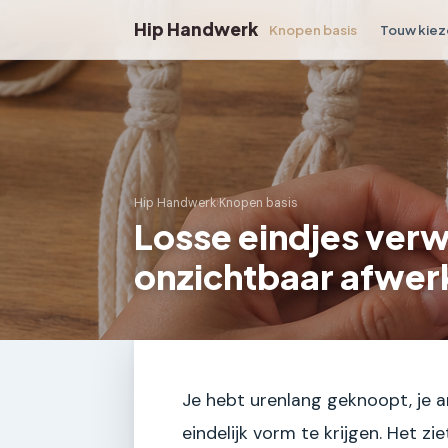
Hip Handwerk
Knopen basis
Touw kiez
Hip Handwerk
›
Knopen basis
Losse eindjes ver
onzichtbaar afwer
Je hebt urenlang geknoopt, je a
eindelijk vorm te krijgen. Het zie