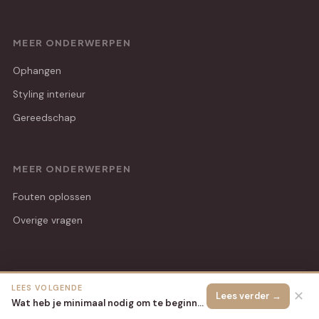
MEER ONDERWERPEN
Ophangen
Styling interieur
Gereedschap
MEER ONDERWERPEN
Fouten oplossen
Overige vragen
LEES VOLGENDE
© 2026 Hip Handwerk
Alle rechten voorbehouden.
✕
Lees verder →
Wat heb je minimaal nodig om te beginnen met macramé wandstukken maken