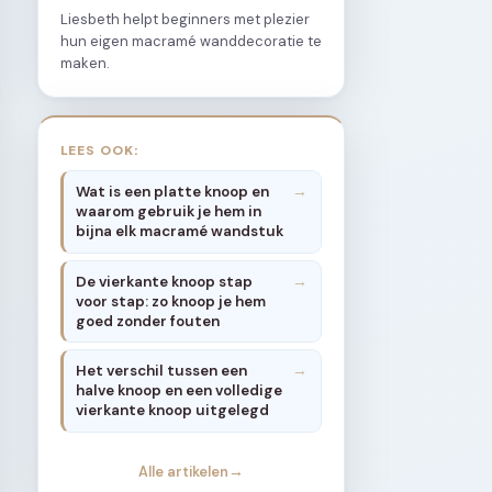
Liesbeth helpt beginners met plezier
hun eigen macramé wanddecoratie te
maken.
LEES OOK:
Wat is een platte knoop en
waarom gebruik je hem in
bijna elk macramé wandstuk
De vierkante knoop stap
voor stap: zo knoop je hem
goed zonder fouten
Het verschil tussen een
halve knoop en een volledige
vierkante knoop uitgelegd
Alle artikelen