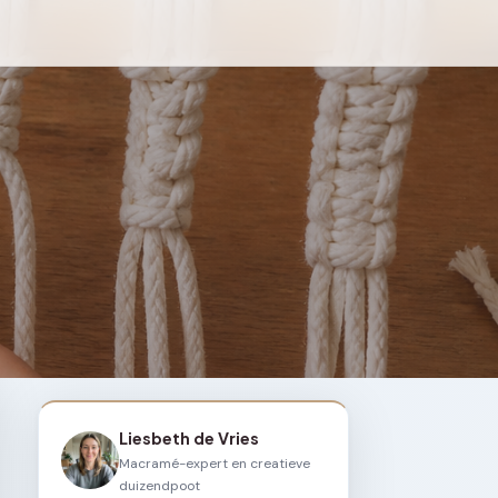
Liesbeth de Vries
Macramé-expert en creatieve
duizendpoot