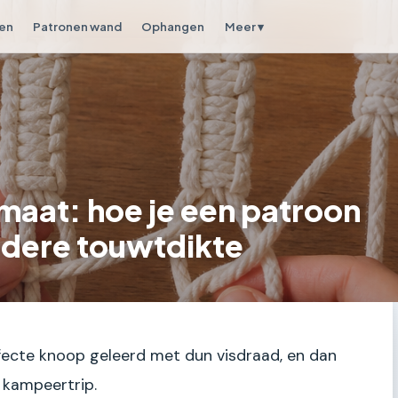
en
Patronen wand
Ophangen
Meer ▾
maat: hoe je een patroon
ndere touwtdikte
rfecte knoop geleerd met dun visdraad, en dan
e kampeertrip.