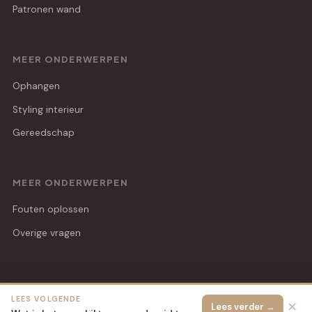
Patronen wand
MEER ONDERWERPEN
Ophangen
Styling interieur
Gereedschap
MEER ONDERWERPEN
Fouten oplossen
Overige vragen
LEES VOLGENDE
© 2026 Hip Handwerk
Alle rechten voorbehouden.
✕
Lees verder →