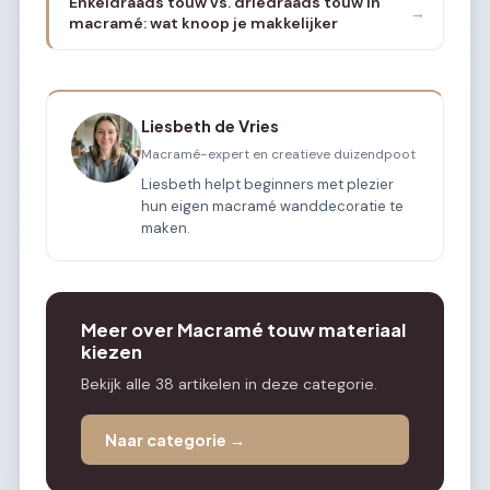
Enkeldraads touw vs. driedraads touw in
→
macramé: wat knoop je makkelijker
Liesbeth de Vries
Macramé-expert en creatieve duizendpoot
Liesbeth helpt beginners met plezier
hun eigen macramé wanddecoratie te
maken.
Meer over Macramé touw materiaal
kiezen
Bekijk alle 38 artikelen in deze categorie.
Naar categorie →