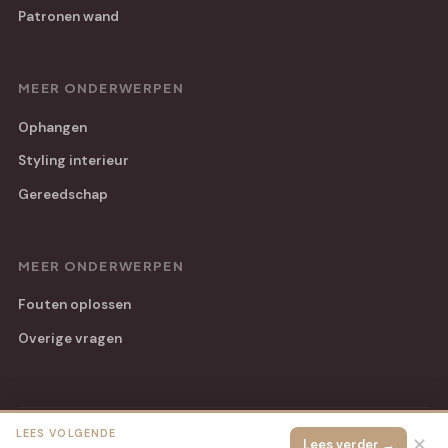
Patronen wand
MEER ONDERWERPEN
Ophangen
Styling interieur
Gereedschap
MEER ONDERWERPEN
Fouten oplossen
Overige vragen
LEES VOLGENDE
© 2026 Hip Handwerk
Alle rechten voorbehouden.
✕
Lees verder →