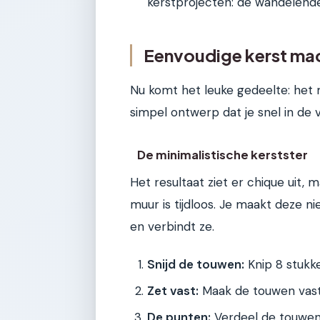
kerstprojecten: de wandelende
Eenvoudige kerst ma
Nu komt het leuke gedeelte: het
simpel ontwerp dat je snel in de 
De minimalistische kerstster
Het resultaat ziet er chique uit, m
muur is tijdloos. Je maakt deze ni
en verbindt ze.
Snijd de touwen:
Knip 8 stukk
Zet vast:
Maak de touwen vast 
De punten:
Verdeel de touwen i