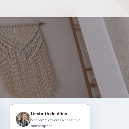
Liesbeth de Vries
Macramé-expert en creatieve
duizendpoot