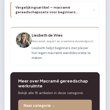
Vergelijkingsartikel — macramé
→
gereedschapssets voor beginners
vergeleken: wat zit er in en wat is de beste
keuze in 2026
Liesbeth de Vries
Macramé-expert en creatieve duizendpoot
Liesbeth helpt beginners met plezier
hun eigen macramé wanddecoratie te
maken.
Meer over Macramé gereedschap
werkruimte
Bekijk alle 18 artikelen in deze categorie.
Naar categorie →